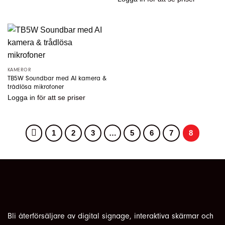
KAMEROR
TB5W Soundbar med AI kamera &
trådlösa mikrofoner
Logga in
för att se priser
1
2
3
…
5
6
7
8
Bli återförsäljare av digital signage, interaktiva skärmar och