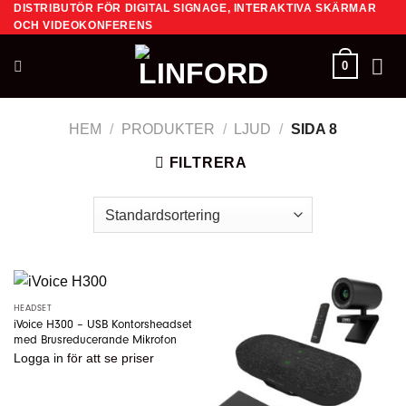
DISTRIBUTÖR FÖR DIGITAL SIGNAGE, INTERAKTIVA SKÄRMAR
Skip
OCH VIDEOKONFERENS
to
content
0
HEM
/
PRODUKTER
/
LJUD
/
SIDA 8
FILTRERA
HEADSET
iVoice H300 – USB Kontorsheadset
med Brusreducerande Mikrofon
Logga in
för att se priser