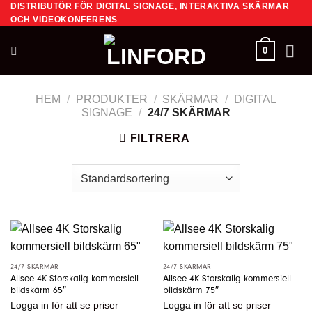
DISTRIBUTÖR FÖR DIGITAL SIGNAGE, INTERAKTIVA SKÄRMAR
Skip
OCH VIDEOKONFERENS
to
content
0
HEM
/
PRODUKTER
/
SKÄRMAR
/
DIGITAL
SIGNAGE
/
24/7 SKÄRMAR
FILTRERA
24/7 SKÄRMAR
24/7 SKÄRMAR
Allsee 4K Storskalig kommersiell
Allsee 4K Storskalig kommersiell
bildskärm 65″
bildskärm 75″
Logga in
för att se priser
Logga in
för att se priser