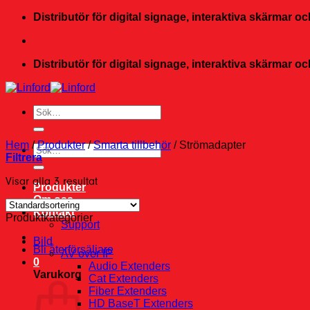
Skip
Distributör för digital signage, interaktiva skärmar 
to
content
Distributör för digital signage, interaktiva skärmar 
Sök
efter:
Hem
/
Produkter
/
Smarta tillbehör
/
Strömadapter
Sök
Filtrera
efter:
Visar alla 3 resultat
Produkter
Om oss
Kontakt
Produktkategorier
Support
Bild
Bli återförsäljare
AV over IP
0
Audio Extenders
Varukorg
Cat Extenders
Fiber Extenders
HD BaseT Extenders