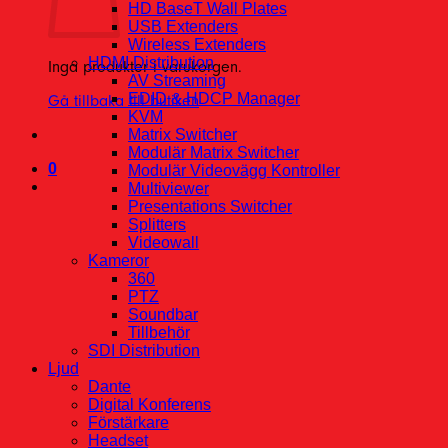
HD BaseT Wall Plates
USB Extenders
Wireless Extenders
HDMI Distribution
Inga produkter i varukorgen.
AV Streaming
EDID & HDCP Manager
Gå tillbaka till butiken
KVM
Matrix Switcher
Modulär Matrix Switcher
0
Modulär Videovägg Kontroller
Multiviewer
Presentations Switcher
Splitters
Videowall
Kameror
360
PTZ
Soundbar
Tillbehör
SDI Distribution
Ljud
Dante
Digital Konferens
Förstärkare
Headset