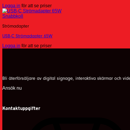
Logga in
för att se priser
Snabbkoll
Strömadapter
USB-C Strömadapter 65W
Logga in
för att se priser
Bli återförsäljare av digital signage, interaktiva skärmar och vi
Ansök nu
Kontaktuppgifter