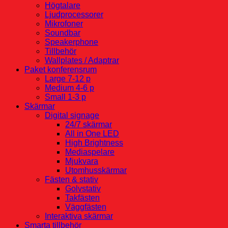
Högtalare
Ljudprocessorer
Mikrofoner
Soundbar
Speakerphone
Tillbehör
Wallplates / Adaptrar
Paket konferensrum
Large 7-12 p
Medium 4-6 p
Small 1-3 p
Skärmar
Digital signage
24/7 skärmar
All in One LED
High Brightness
Mediaspelare
Mjukvara
Utomhusskärmar
Fästen & stativ
Golvstativ
Takfästen
Väggfästen
Interaktiva skärmar
Smarta tillbehör