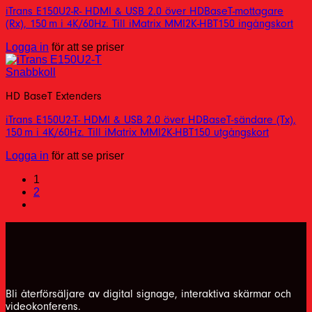
iTrans E150U2-R- HDMI & USB 2.0 över HDBaseT-mottagare
(Rx), 150 m i 4K/60Hz. Till iMatrix MMI2K-HBT150 ingångskort
Logga in
för att se priser
Snabbkoll
HD BaseT Extenders
iTrans E150U2-T- HDMI & USB 2.0 över HDBaseT-sändare (Tx),
150 m i 4K/60Hz. Till iMatrix MMI2K-HBT150 utgångskort
Logga in
för att se priser
1
2
Bli återförsäljare av digital signage, interaktiva skärmar och
videokonferens.