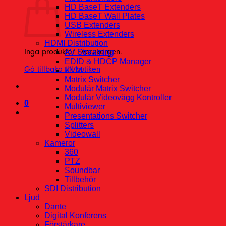
HD BaseT Extenders
HD BaseT Wall Plates
USB Extenders
Wireless Extenders
HDMI Distribution
Inga produkter i varukorgen.
AV Streaming
EDID & HDCP Manager
Gå tillbaka till butiken
KVM
Matrix Switcher
Modulär Matrix Switcher
Modulär Videovägg Kontroller
0
Multiviewer
Presentations Switcher
Splitters
Videowall
Kameror
360
PTZ
Soundbar
Tillbehör
SDI Distribution
Ljud
Dante
Digital Konferens
Förstärkare