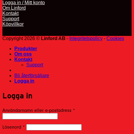
Logga in / Mitt konto
Om Linford
Kontakt
Support
Köpvillkor
Copyright 2026 ©
Linford AB
-
Integritetspolicy
-
Cookies
Produkter
Om oss
Kontakt
Support
Bli återförsäljare
Logga in
Logga in
Obligatoriskt
Användarnamn eller e-postadress
*
Obligatoriskt
Lösenord
*