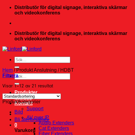
Skip
Distributör för digital signage, interaktiva skärmar
to
och videokonferens
content
Distributör för digital signage, interaktiva skärmar
och videokonferens
Sök
efter:
Hem
/
Produkt Anslutning
/
HDBT
Filtrera
Sök
efter:
Visar 1–12 av 21 resultat
Produkter
Om oss
Produktkategorier
Kontakt
Support
Bild
AV over IP
Bli återförsäljare
Audio Extenders
0
Cat Extenders
Varukorg
Fiber Extenders