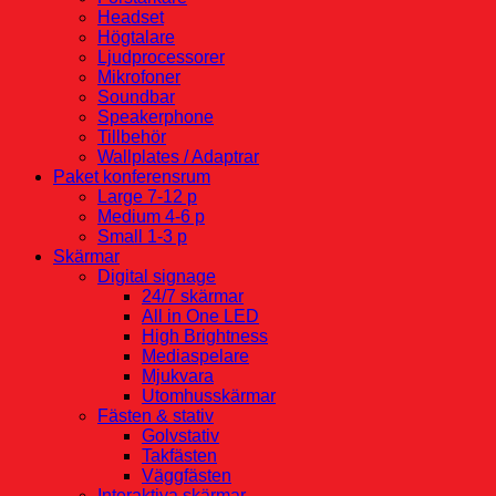
Headset
Högtalare
Ljudprocessorer
Mikrofoner
Soundbar
Speakerphone
Tillbehör
Wallplates / Adaptrar
Paket konferensrum
Large 7-12 p
Medium 4-6 p
Small 1-3 p
Skärmar
Digital signage
24/7 skärmar
All in One LED
High Brightness
Mediaspelare
Mjukvara
Utomhusskärmar
Fästen & stativ
Golvstativ
Takfästen
Väggfästen
Interaktiva skärmar