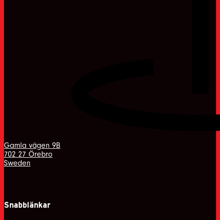
Gamla vägen 9B
702 27 Örebro
Sweden
Snabblänkar