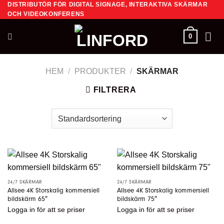
DISTRIBUTÖR FÖR DIGITAL SIGNAGE, INTERAKTIVA SKÄRMAR
Skip
OCH VIDEOKONFERENS
to
content
0
HEM
/
PRODUKTER
/
SKÄRMAR
FILTRERA
24/7 SKÄRMAR
24/7 SKÄRMAR
Allsee 4K Storskalig kommersiell
Allsee 4K Storskalig kommersiell
bildskärm 65″
bildskärm 75″
Logga in
för att se priser
Logga in
för att se priser