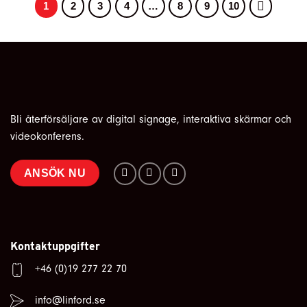
1
2
3
4
…
8
9
10
Bli återförsäljare av digital signage, interaktiva skärmar och
videokonferens.
ANSÖK NU
Kontaktuppgifter
+46 (0)19 277 22 70
info@linford.se