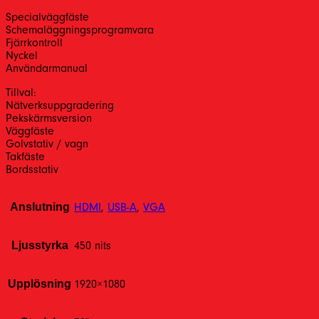
Specialväggfäste
Schemaläggningsprogramvara
Fjärrkontroll
Nyckel
Användarmanual
Tillval:
Nätverksuppgradering
Pekskärmsversion
Väggfäste
Golvstativ / vagn
Takfäste
Bordsstativ
Anslutning
HDMI
,
USB-A
,
VGA
Ljusstyrka
450 nits
Upplösning
1920×1080