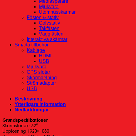
Mediaspelare
Mjukvara
Utomhusskärmar
Fästen & stativ
Golvstativ
Takfästen
Väggfästen
Interaktiva skärmar
Smarta tillbehör
Kablage
HDMI
USB
Mjukvara
OPS slotar
Skärmdelning
Strömadapter
USB
Beskrivning
Ytterligare information
Nedladdningar
Grundspecifikationer
Skärmstorlek: 32″
Upplösning 1920×1080