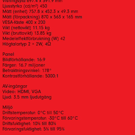
Visningsyta 697.4 x 391.9 mm
Ljusstyrka (cd/m²) 450
Mått (enhet) 757.8 x 452.3 x 49.3 mm
Mått (förpackning) 870 x 563 x 165 mm
VESA-fäste 400 x 200
Vikt (nettovikt) 11.15 kg
Vikt (bruttovikt) 13.85 kg
Medeleffektförbrukning (W) 42
Högtalartyp 2 × 2W, 4Ω
Panel
Bildförhållande: 16:9
Färger: 16.7 miljoner
Betraktningsvinkel: 178°
Kontrastförhållande: 5000:1
AV-ingångar
Video: HDMI, VGA
Ljud: 3.5 mm ljudutgång
Miljö
Driftstemperatur: 0°C till 50°C
Förvaringstemperatur: -30°C till 60°C
Driftsfuktighet: 10% till 80%
Förvaringsfuktighet: 5% till 95%