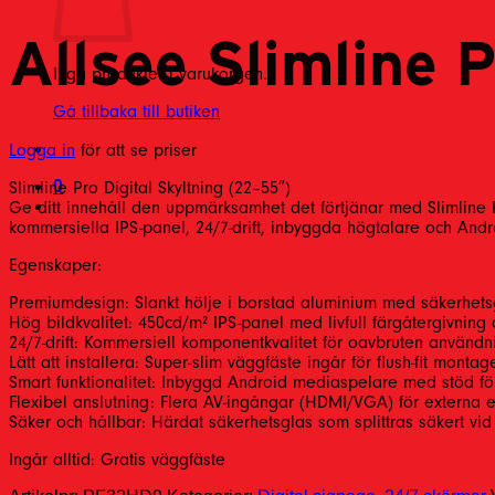
Allsee Slimline 
Inga produkter i varukorgen.
Gå tillbaka till butiken
Logga in
för att se priser
0
Slimline Pro Digital Skyltning (22–55″)
Ge ditt innehåll den uppmärksamhet det förtjänar med Slimline P
kommersiella IPS-panel, 24/7-drift, inbyggda högtalare och Andro
Egenskaper:
Premiumdesign: Slankt hölje i borstad aluminium med säkerhets
Hög bildkvalitet: 450cd/m² IPS-panel med livfull färgåtergivning 
24/7-drift: Kommersiell komponentkvalitet för oavbruten användnin
Lätt att installera: Super-slim väggfäste ingår för flush-fit monta
Smart funktionalitet: Inbyggd Android mediaspelare med stöd f
Flexibel anslutning: Flera AV-ingångar (HDMI/VGA) för externa e
Säker och hållbar: Härdat säkerhetsglas som splittras säkert vid
Ingår alltid: Gratis väggfäste