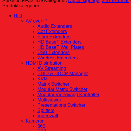
Artikelnr:
PF32HD9
Kategorier:
Digital signage
,
24/7 skärmar
Produktkategorier
Bild
AV over IP
Audio Extenders
Cat Extenders
Fiber Extenders
HD BaseT Extenders
HD BaseT Wall Plates
USB Extenders
Wireless Extenders
HDMI Distribution
AV Streaming
EDID & HDCP Manager
KVM
Matrix Switcher
Modulär Matrix Switcher
Modulär Videovägg Kontroller
Multiviewer
Presentations Switcher
Splitters
Videowall
Kameror
360