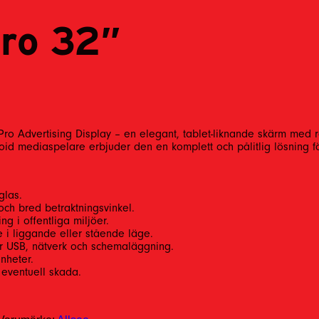
Pro 32″
ro Advertising Display – en elegant, tablet-liknande skärm med r
id mediaspelare erbjuder den en komplett och pålitlig lösning för 
glas.
och bred betraktningsvinkel.
g i offentliga miljöer.
ge i liggande eller stående läge.
ör USB, nätverk och schemaläggning.
nheter.
 eventuell skada.