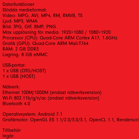
Datorfunktioner
Stödda medieformat:
Video: MPG, AVI, MP4, RM, RMVB, TS
Ljud: MP3, WMA
Bild: JPG, GIF, BMP, PNG
Max upplösning för media: 1920×1080 / 1080×1920
Processor (CPU): Quad-Core ARM Cortex A17, 1.6GHz
Grafik (GPU): Quad-Core ARM Mali-T764
RAM: 2 GB DDR3
Lagring: 8 GB eMMC
USB-portar:
1 x USB (OTG/HOST)
1 x USB (HOST)
Nätverk:
Ethernet 100M/1000M (endast nätverksversion)
Wi-Fi 802.11b/g/n/ac (endast nätverksversion)
Bluetooth 4.0
Operativsystem: Android 7.1
Grafikmotor: OpenGL ES 1.1/2.0/3.0/3.1, OpenCL 1.1, Renderscri
Tillbehör
Ingår: