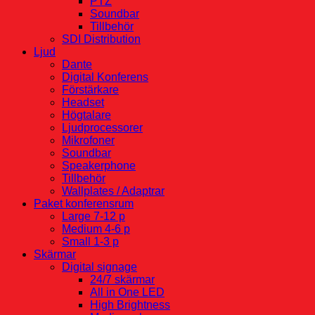
PTZ
Soundbar
Tillbehör
SDI Distribution
Ljud
Dante
Digital Konferens
Förstärkare
Headset
Högtalare
Ljudprocessorer
Mikrofoner
Soundbar
Speakerphone
Tillbehör
Wallplates / Adaptrar
Paket konferensrum
Large 7-12 p
Medium 4-6 p
Small 1-3 p
Skärmar
Digital signage
24/7 skärmar
All in One LED
High Brightness