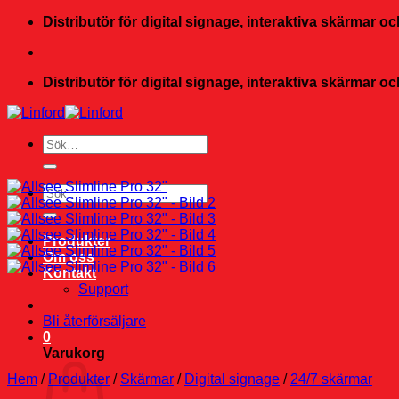
Skip
Distributör för digital signage, interaktiva skärmar 
to
content
Distributör för digital signage, interaktiva skärmar 
Sök
efter:
Sök
efter:
Produkter
Om oss
Kontakt
Support
Bli återförsäljare
0
Varukorg
Hem
/
Produkter
/
Skärmar
/
Digital signage
/
24/7 skärmar