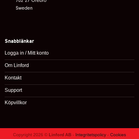
702 27 Örebro
Sweden
Snabblänkar
Logga in / Mitt konto
Om Linford
Kontakt
Support
Köpvillkor
Copyright 2026 ©
Linford AB
-
Integritetspolicy
-
Cookies