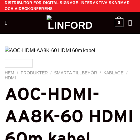
DISTRIBUTÖR FÖR DIGITAL SIGNAGE, INTERAKTIVA SKÄRMAR
Skip
OCH VIDEOKONFERENS
to
content
0
HEM
/
PRODUKTER
/
SMARTA TILLBEHÖR
/
KABLAGE
/
HDMI
AOC-HDMI-
AA8K-60 HDMI
60m kabel