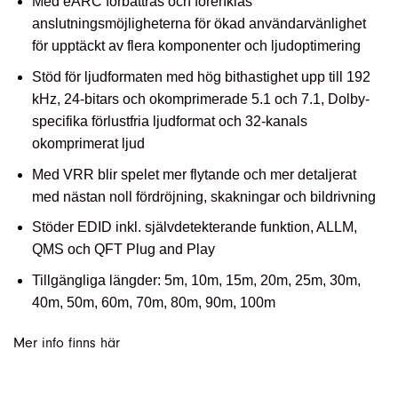
Med eARC förbättras och förenklas
anslutningsmöjligheterna för ökad användarvänlighet
för upptäckt av flera komponenter och ljudoptimering
Stöd för ljudformaten med hög bithastighet upp till 192
kHz, 24-bitars och okomprimerade 5.1 och 7.1, Dolby-
specifika förlustfria ljudformat och 32-kanals
okomprimerat ljud
Med VRR blir spelet mer flytande och mer detaljerat
med nästan noll fördröjning, skakningar och bildrivning
Stöder EDID inkl. självdetekterande funktion, ALLM,
QMS och QFT Plug and Play
Tillgängliga längder: 5m, 10m, 15m, 20m, 25m, 30m,
40m, 50m, 60m, 70m, 80m, 90m, 100m
Mer info finns
här