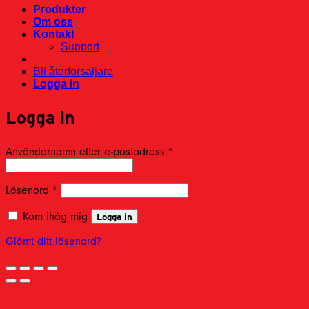
Produkter
Om oss
Kontakt
Support
Bli återförsäljare
Logga in
Logga in
Obligatoriskt
Användarnamn eller e-postadress
*
Obligatoriskt
Lösenord
*
Kom ihåg mig
Logga in
Glömt ditt lösenord?