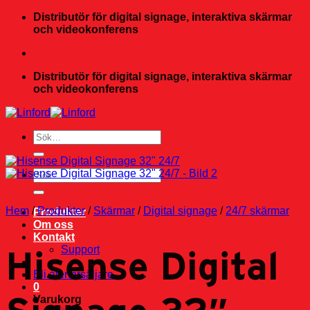
Skip
Distributör för digital signage, interaktiva skärmar
to
och videokonferens
content
Distributör för digital signage, interaktiva skärmar
och videokonferens
Sök
efter:
Sök
efter:
Hem
/
Produkter
/
Skärmar
/
Digital signage
/
24/7 skärmar
Produkter
Om oss
Kontakt
Hisense Digital
Support
Bli återförsäljare
0
Varukorg