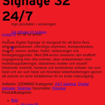
Signage 32″
24/7
Inga produkter i varukorgen.
Gå tillbaka till butiken
Logga in
för att se priser
Hisense Digital Signage är designad för att tjäna flera
affärsapplikationer: offentliga utrymmen, transportsystem,
0
museer, arenor, butiker, hotell, restauranger och
företagsbyggnader. Med DM-serien levererar den kraftfullt
engagemang från alla enheter, ökar verksamheten med
realtidsuppdateringar, datadrivna insikter och visuellt
tilltalande innehåll, hanterar och kontrollerar enheter när som
helst och var som helst och förenklar kabelhanteringen genom
att ansluta en serie bildskärmar till en enda videoutgång.
Artikelnr:
32DM66D
Kategorier:
24/7 skärmar
,
Digital
signage
,
Skärmar
Varumärke:
Hisense
Produktkategorier
Bild
AV over IP