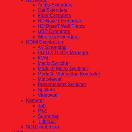
Audio Extenders
Cat Extenders
Fiber Extenders
HD BaseT Extenders
HD BaseT Wall Plates
USB Extenders
Wireless Extenders
HDMI Distribution
AV Streaming
EDID & HDCP Manager
KVM
Matrix Switcher
Modulär Matrix Switcher
Modulär Videovägg Kontroller
Multiviewer
Presentations Switcher
Splitters
Videowall
Kameror
360
PTZ
Soundbar
Tillbehör
SDI Distribution