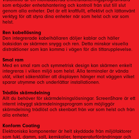
som erbjuder enhetshantering och kontroll från slut till slut
genom alla enheter. Det är ett kraftfullt, effektivt och lättanvänt
verktyg för att styra dina enheter när som helst och var som
helst.
Ren kabellösning
Den integrerade kabelhållaren döljer kablar och håller
baksidan av skärmen snygg och ren. Detta minskar visuella
distraktioner som kan komma i vägen för din tittarupplevelse.
Smal ram
Med en smal ram och symmetrisk design kan skärmen enkelt
integreras i vilken miljö som helst. Alla terminaler är vända
utåt, vilket säkerställer att displayen hänger mot väggen vilket
sparar utrymme och underlättar installationen.
Trådlös skärmdelning
Allt du behöver för skärmdelningslösningar. ScreenShare är ett
internt inbyggt skärmdelningsprogram som möjliggör
skärmdelning trådlöst och skenbart från var som helst och från
alla enheter.
Konform Coating
Elektroniska komponenter är helt skyddade från miljöfaktorer
som fukt, damm, salt, kemikalier, temperaturförändringar och