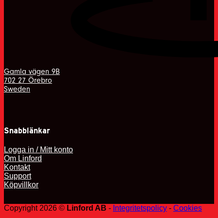
Gamla vägen 9B
702 27 Örebro
Sweden
Snabblänkar
Logga in / Mitt konto
Om Linford
Kontakt
Support
Köpvillkor
Copyright 2026 ©
Linford AB
-
Integritetspolicy
-
Cookies