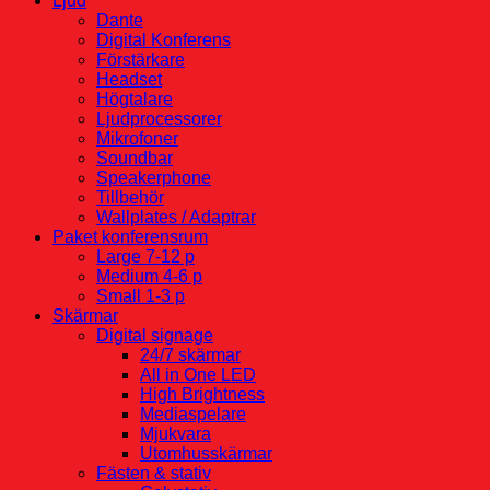
Ljud
Dante
Digital Konferens
Förstärkare
Headset
Högtalare
Ljudprocessorer
Mikrofoner
Soundbar
Speakerphone
Tillbehör
Wallplates / Adaptrar
Paket konferensrum
Large 7-12 p
Medium 4-6 p
Small 1-3 p
Skärmar
Digital signage
24/7 skärmar
All in One LED
High Brightness
Mediaspelare
Mjukvara
Utomhusskärmar
Fästen & stativ