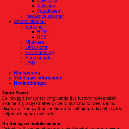
Golvstativ
Takfästen
Väggfästen
Interaktiva skärmar
Smarta tillbehör
Kablage
HDMI
USB
Mjukvara
OPS slotar
Skärmdelning
Strömadapter
USB
Beskrivning
Ytterligare information
Nedladdningar
Smart Power
En inbyggd sensor för omgivande ljus justerar automatiskt
skärmens ljusstyrka efter aktuella ljusförhållanden. Denna
display är Energy Star-certifierad för att hjälpa dig att skydda
miljön och spara kostnader.
Hantering av mobila enheter
VisionInfo är en molnbaserad enhetshanteringsprogramvara