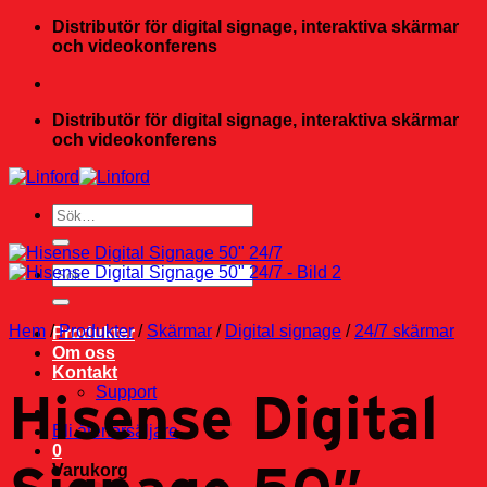
Skip
Distributör för digital signage, interaktiva skärmar
to
och videokonferens
content
Distributör för digital signage, interaktiva skärmar
och videokonferens
Sök
efter:
Sök
efter:
Hem
/
Produkter
/
Skärmar
/
Digital signage
/
24/7 skärmar
Produkter
Om oss
Kontakt
Hisense Digital
Support
Bli återförsäljare
0
Varukorg