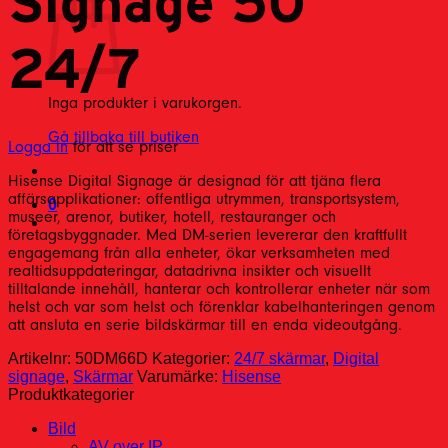
Signage 50″
24/7
Inga produkter i varukorgen.
Gå tillbaka till butiken
Logga in
för att se priser
Hisense Digital Signage är designad för att tjäna flera
affärsapplikationer: offentliga utrymmen, transportsystem,
0
museer, arenor, butiker, hotell, restauranger och
företagsbyggnader. Med DM-serien levererar den kraftfullt
engagemang från alla enheter, ökar verksamheten med
realtidsuppdateringar, datadrivna insikter och visuellt
tilltalande innehåll, hanterar och kontrollerar enheter när som
helst och var som helst och förenklar kabelhanteringen genom
att ansluta en serie bildskärmar till en enda videoutgång.
Artikelnr:
50DM66D
Kategorier:
24/7 skärmar
,
Digital
signage
,
Skärmar
Varumärke:
Hisense
Produktkategorier
Bild
AV over IP