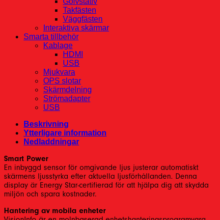
Golvstativ
Takfästen
Väggfästen
Interaktiva skärmar
Smarta tillbehör
Kablage
HDMI
USB
Mjukvara
OPS slotar
Skärmdelning
Strömadapter
USB
Beskrivning
Ytterligare information
Nedladdningar
Smart Power
En inbyggd sensor för omgivande ljus justerar automatiskt
skärmens ljusstyrka efter aktuella ljusförhållanden. Denna
display är Energy Star-certifierad för att hjälpa dig att skydda
miljön och spara kostnader.
Hantering av mobila enheter
VisionInfo är en molnbaserad enhetshanteringsprogramvara