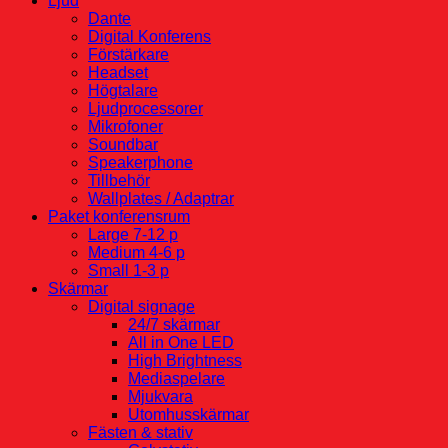
Ljud
Dante
Digital Konferens
Förstärkare
Headset
Högtalare
Ljudprocessorer
Mikrofoner
Soundbar
Speakerphone
Tillbehör
Wallplates / Adaptrar
Paket konferensrum
Large 7-12 p
Medium 4-6 p
Small 1-3 p
Skärmar
Digital signage
24/7 skärmar
All in One LED
High Brightness
Mediaspelare
Mjukvara
Utomhusskärmar
Fästen & stativ