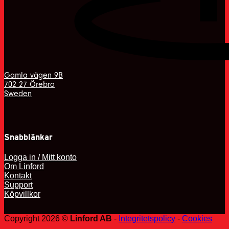
Gamla vägen 9B
702 27 Örebro
Sweden
Snabblänkar
Logga in / Mitt konto
Om Linford
Kontakt
Support
Köpvillkor
Copyright 2026 ©
Linford AB
-
Integritetspolicy
-
Cookies