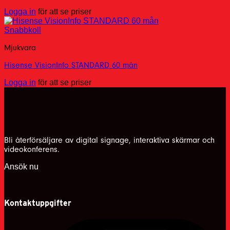
Logga in
för att se priser
Snabbkoll
Mjukvara
Hisense VisionInfo STANDARD 60 mån
Logga in
för att se priser
Bli återförsäljare av digital signage, interaktiva skärmar och
videokonferens.
Ansök nu
Kontaktuppgifter