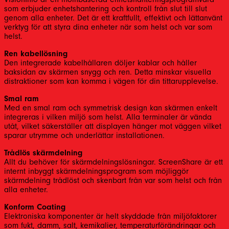
som erbjuder enhetshantering och kontroll från slut till slut
genom alla enheter. Det är ett kraftfullt, effektivt och lättanvänt
verktyg för att styra dina enheter när som helst och var som
helst.
Ren kabellösning
Den integrerade kabelhållaren döljer kablar och håller
baksidan av skärmen snygg och ren. Detta minskar visuella
distraktioner som kan komma i vägen för din tittarupplevelse.
Smal ram
Med en smal ram och symmetrisk design kan skärmen enkelt
integreras i vilken miljö som helst. Alla terminaler är vända
utåt, vilket säkerställer att displayen hänger mot väggen vilket
sparar utrymme och underlättar installationen.
Trådlös skärmdelning
Allt du behöver för skärmdelningslösningar. ScreenShare är ett
internt inbyggt skärmdelningsprogram som möjliggör
skärmdelning trådlöst och skenbart från var som helst och från
alla enheter.
Konform Coating
Elektroniska komponenter är helt skyddade från miljöfaktorer
som fukt, damm, salt, kemikalier, temperaturförändringar och