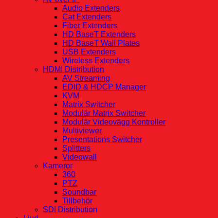
Audio Extenders
Cat Extenders
Fiber Extenders
HD BaseT Extenders
HD BaseT Wall Plates
USB Extenders
Wireless Extenders
HDMI Distribution
AV Streaming
EDID & HDCP Manager
KVM
Matrix Switcher
Modulär Matrix Switcher
Modulär Videovägg Kontroller
Multiviewer
Presentations Switcher
Splitters
Videowall
Kameror
360
PTZ
Soundbar
Tillbehör
SDI Distribution