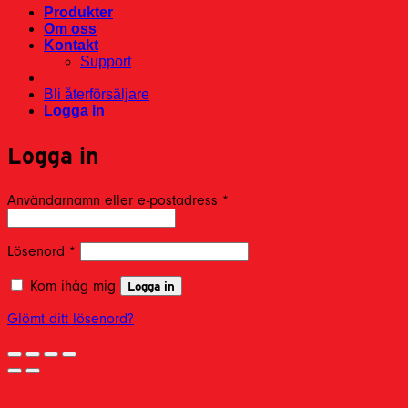
Produkter
Om oss
Kontakt
Support
Bli återförsäljare
Logga in
Logga in
Obligatoriskt
Användarnamn eller e-postadress
*
Obligatoriskt
Lösenord
*
Kom ihåg mig
Logga in
Glömt ditt lösenord?