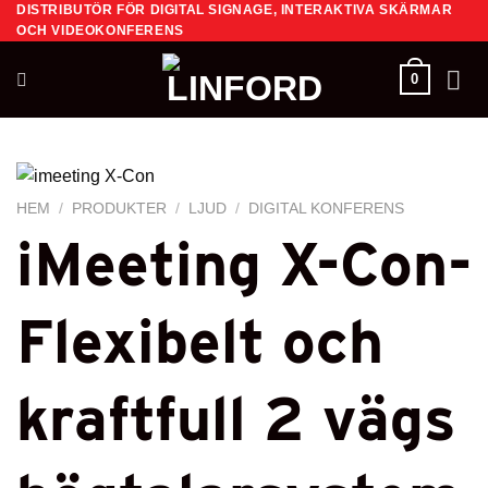
DISTRIBUTÖR FÖR DIGITAL SIGNAGE, INTERAKTIVA SKÄRMAR
Skip
OCH VIDEOKONFERENS
to
content
0
HEM
/
PRODUKTER
/
LJUD
/
DIGITAL KONFERENS
iMeeting X-Con-
Flexibelt och
kraftfull 2 vägs