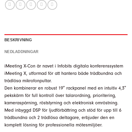
BESKRIVNING
NEDLADDNINGAR
iMeeting X-Con är navet i Infobits digitala konferenssystem
iMeeting X, utformad för att hantera både trådbundna och
trådlösa mikrofonpultar.
Den kombinerar en robust 19″ rackpanel med en intuitiv 4,3″
pekskärm för full kontroll över talarordning, prioritering,
kameraspårning, röststyrning och elektronisk omröstning.
Med inbyggd DSP för ljudförbättring och stöd för upp till 6
trådbundna och 2 trådlösa deltagare, erbjuder den en
komplett lösning för professionella mötesmiljöer.