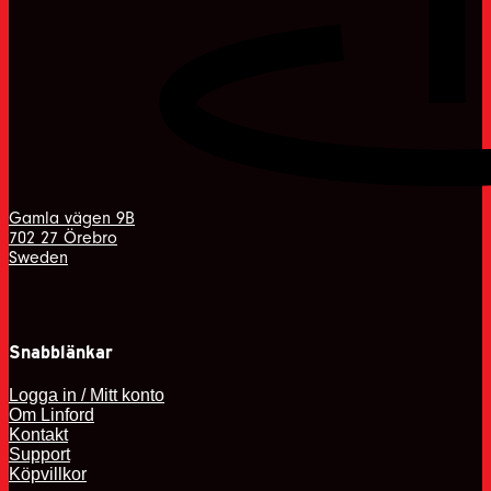
Gamla vägen 9B
702 27 Örebro
Sweden
Snabblänkar
Logga in / Mitt konto
Om Linford
Kontakt
Support
Köpvillkor