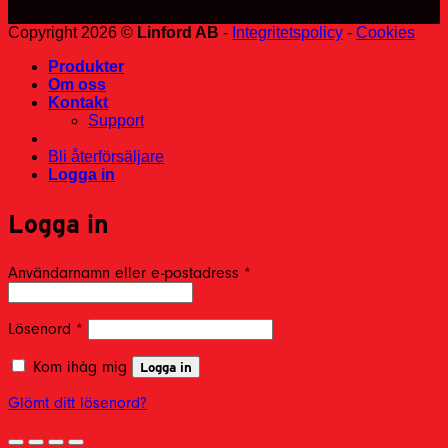
Copyright 2026 ©
Linford AB
-
Integritetspolicy
-
Cookies
Produkter
Om oss
Kontakt
Support
Bli återförsäljare
Logga in
Logga in
Obligatoriskt
Användarnamn eller e-postadress
*
Obligatoriskt
Lösenord
*
Kom ihåg mig
Logga in
Glömt ditt lösenord?