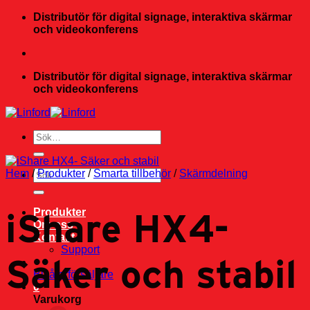
Skip
Distributör för digital signage, interaktiva skärmar
to
och videokonferens
content
Distributör för digital signage, interaktiva skärmar
och videokonferens
Sök
efter:
Hem
/
Sök
Produkter
/
Smarta tillbehör
/
Skärmdelning
efter:
iShare HX4-
Produkter
Om oss
Kontakt
Support
Säker och stabil
Bli återförsäljare
0
Varukorg