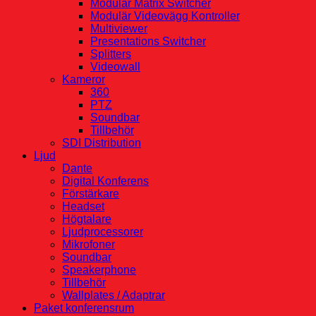
Modulär Matrix Switcher
Modulär Videovägg Kontroller
Multiviewer
Presentations Switcher
Splitters
Videowall
Kameror
360
PTZ
Soundbar
Tillbehör
SDI Distribution
Ljud
Dante
Digital Konferens
Förstärkare
Headset
Högtalare
Ljudprocessorer
Mikrofoner
Soundbar
Speakerphone
Tillbehör
Wallplates / Adaptrar
Paket konferensrum