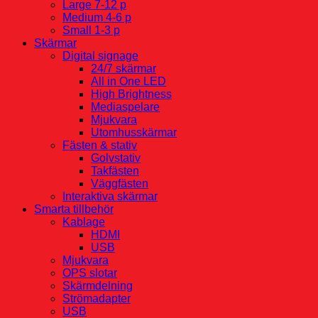
Large 7-12 p
Medium 4-6 p
Small 1-3 p
Skärmar
Digital signage
24/7 skärmar
All in One LED
High Brightness
Mediaspelare
Mjukvara
Utomhusskärmar
Fästen & stativ
Golvstativ
Takfästen
Väggfästen
Interaktiva skärmar
Smarta tillbehör
Kablage
HDMI
USB
Mjukvara
OPS slotar
Skärmdelning
Strömadapter
USB