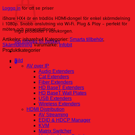
Logga in
för att se priser
iShare HX4 är en trådlös HDMI-dongel för enkel skärmdelning
i 1080p. Snabb anslutning via Wi-Fi. Plug & Play – perfekt för
möten och presentationer.
Inga produkter i varukorgen.
Artikelnr:
isharehx4
Kategorier:
Smarta tillbehör
,
Gå tillbaka till butiken
Skärmdelning
Varumärke:
Infobit
Produktkategorier
Bild
0
AV over IP
Audio Extenders
Cat Extenders
Fiber Extenders
HD BaseT Extenders
HD BaseT Wall Plates
USB Extenders
Wireless Extenders
HDMI Distribution
AV Streaming
EDID & HDCP Manager
KVM
Matrix Switcher