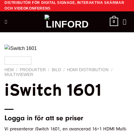
DISTRIBUTÖR FÖR DIGITAL SIGNAGE, INTERAKTIVA SKÄRMAR
Skip
OCH VIDEOKONFERENS
to
content
0
HEM
/
PRODUKTER
/
BILD
/
HDMI DISTRIBUTION
/
MULTIVIEWER
iSwitch 1601
Logga in
för att se priser
Vi presenterar iSwitch 1601, en avancerad 16×1 HDMI Multi-