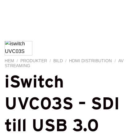
HEM
/
PRODUKTER
/
BILD
/
HDMI DISTRIBUTION
/
AV
STREAMING
iSwitch
UVC03S – SDI
till USB 3.0