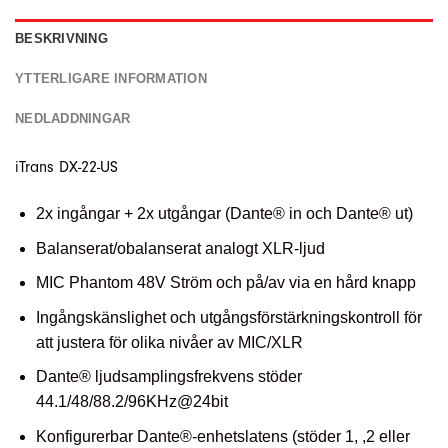
BESKRIVNING
YTTERLIGARE INFORMATION
NEDLADDNINGAR
iTrans DX-22-US
2x ingångar + 2x utgångar (Dante® in och Dante® ut)
Balanserat/obalanserat analogt XLR-ljud
MIC Phantom 48V Ström och på/av via en hård knapp
Ingångskänslighet och utgångsförstärkningskontroll för
att justera för olika nivåer av MIC/XLR
Dante® ljudsamplingsfrekvens stöder
44.1/48/88.2/96KHz@24bit
Konfigurerbar Dante®-enhetslatens (stöder 1, ,2 eller