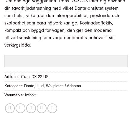
Den analoga väggplattan iTrans DX-22-US låter dig använda
din favoritljudutrustning med vilket Dante-anslutet system
som helst, vilket ger den interoperabilitet, prestanda och
skalbarhet som bara nätverk kan ge. Kostnadseffektiv,
kompakt och byggd för vägen, den ger den moderna
nätverksanslutning som varje audioproffs behöver i sin
verktygslåda.
Artikelnr:
iTransDX-22-US
Kategorier:
Dante
,
Ljud
,
Wallplates / Adaptrar
Varumärke:
Infobit