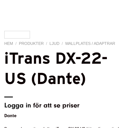
HEM
/
PRODUKTER
/
LJUD
/
WALLPLATES / ADAPTRAR
iTrans DX-22-
US (Dante)
Logga in
för att se priser
Dante