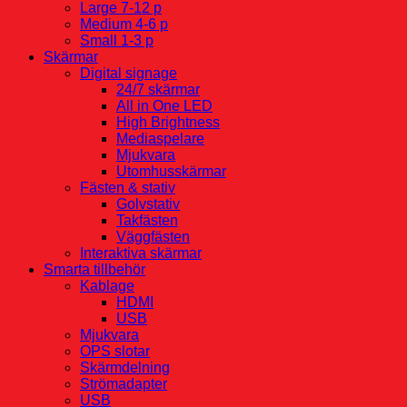
Large 7-12 p
Medium 4-6 p
Small 1-3 p
Skärmar
Digital signage
24/7 skärmar
All in One LED
High Brightness
Mediaspelare
Mjukvara
Utomhusskärmar
Fästen & stativ
Golvstativ
Takfästen
Väggfästen
Interaktiva skärmar
Smarta tillbehör
Kablage
HDMI
USB
Mjukvara
OPS slotar
Skärmdelning
Strömadapter
USB