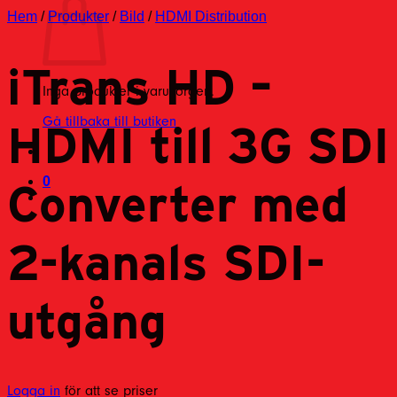
Hem
/
Produkter
/
Bild
/
HDMI Distribution
iTrans HD –
Inga produkter i varukorgen.
Gå tillbaka till butiken
HDMI till 3G SDI
0
Converter med
2-kanals SDI-
utgång
Logga in
för att se priser