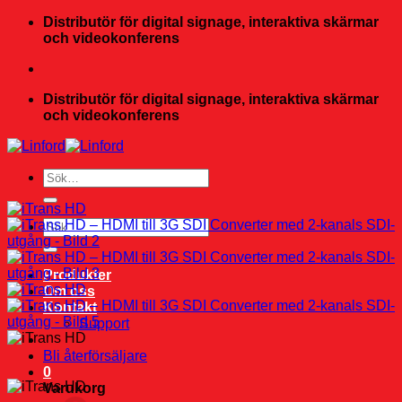
Skip
Distributör för digital signage, interaktiva skärmar
to
och videokonferens
content
Distributör för digital signage, interaktiva skärmar
och videokonferens
Sök
efter:
Sök
efter:
Produkter
Om oss
Kontakt
Support
Bli återförsäljare
0
Varukorg