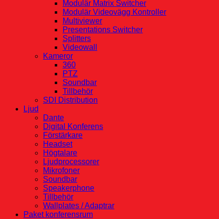
Modulär Matrix Switcher
Modulär Videovägg Kontroller
Multiviewer
Presentations Switcher
Splitters
Videowall
Kameror
360
PTZ
Soundbar
Tillbehör
SDI Distribution
Ljud
Dante
Digital Konferens
Förstärkare
Headset
Högtalare
Ljudprocessorer
Mikrofoner
Soundbar
Speakerphone
Tillbehör
Wallplates / Adaptrar
Paket konferensrum