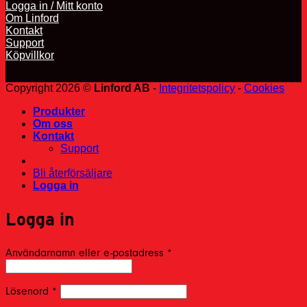
Logga in / Mitt konto
Om Linford
Kontakt
Support
Köpvillkor
Copyright 2026 ©
Linford AB
-
Integritetspolicy
-
Cookies
Produkter
Om oss
Kontakt
Support
Bli återförsäljare
Logga in
Logga in
Obligatoriskt
Användarnamn eller e-postadress
*
Obligatoriskt
Lösenord
*