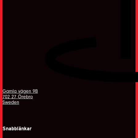
Gamla vägen 9B
702 27 Örebro
Sweden
Snabblänkar