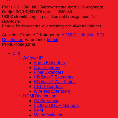
iTrans HD HDMI till SDI-konverterare med 2 SDI-utgångar.
Stödjer 3G/HD/SD-SDI upp till 1080p60.
USB-C strömförsörjning och kompakt design med 1/4”
skruvfäste.
Perfekt för broadcast, övervakning och AV-installationer.
Artikelnr:
iTrans HD
Kategorier:
HDMI Distribution
,
SDI
Distribution
Varumärke:
Infobit
Produktkategorier
Bild
AV over IP
Audio Extenders
Cat Extenders
Fiber Extenders
HD BaseT Extenders
HD BaseT Wall Plates
USB Extenders
Wireless Extenders
HDMI Distribution
AV Streaming
EDID & HDCP Manager
KVM
Matrix Switcher