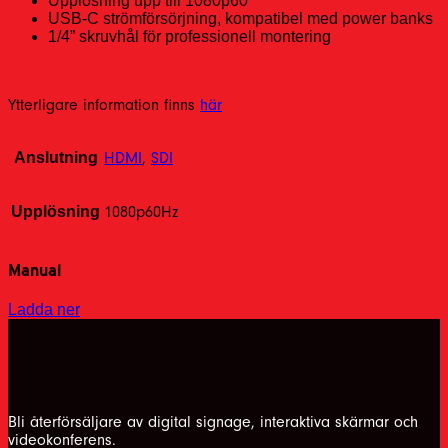
Upplösning upp till 1080p60
USB-C strömförsörjning, kompatibel med power banks
1/4” skruvhål för professionell montering
Ytterligare information finns
här
Anslutning
HDMI
,
SDI
Upplösning
1080p60Hz
Manual
Ladda ner
Bli återförsäljare av digital signage, interaktiva skärmar och
videokonferens.