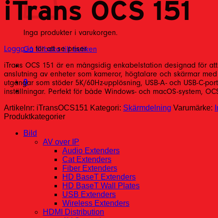
iTrans OCS 151
Inga produkter i varukorgen.
Logga in
för att se priser
Gå tillbaka till butiken
iTrans OCS 151 är en mångsidig enkabelstation designad för att 
anslutning av enheter som kameror, högtalare och skärmar med e
0
utgångar som stöder 5K/60Hz-upplösning, USB-A- och USB-C-portar 
inställningar. Perfekt för både Windows- och macOS-system, OCS 1
Artikelnr:
iTransOCS151
Kategori:
Skärmdelning
Varumärke:
I
Produktkategorier
Bild
AV over IP
Audio Extenders
Cat Extenders
Fiber Extenders
HD BaseT Extenders
HD BaseT Wall Plates
USB Extenders
Wireless Extenders
HDMI Distribution