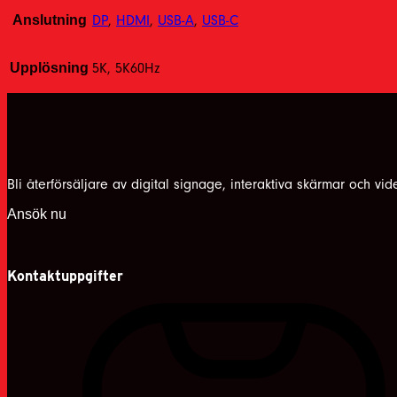
Anslutning
DP
,
HDMI
,
USB-A
,
USB-C
Upplösning
5K, 5K60Hz
Bli återförsäljare av digital signage, interaktiva skärmar och vi
Ansök nu
Kontaktuppgifter