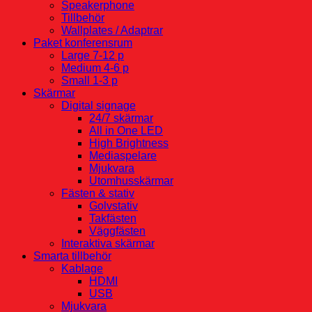
Speakerphone
Tillbehör
Wallplates / Adaptrar
Paket konferensrum
Large 7-12 p
Medium 4-6 p
Small 1-3 p
Skärmar
Digital signage
24/7 skärmar
All in One LED
High Brightness
Mediaspelare
Mjukvara
Utomhusskärmar
Fästen & stativ
Golvstativ
Takfästen
Väggfästen
Interaktiva skärmar
Smarta tillbehör
Kablage
HDMI
USB
Mjukvara