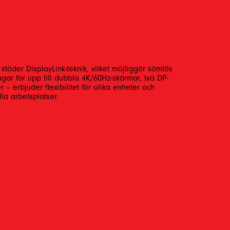
töder DisplayLink-teknik, vilket möjliggör sömlös
ar för upp till dubbla 4K/60Hz-skärmar, två DP-
– erbjuder flexibilitet för olika enheter och
la arbetsplatser.