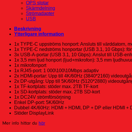
OPS slotar
Skärmdelning
Strömadapter
USB
Beskrivning
Ytterligare information
1x TYPE-C uppströms honport: Ansluts till värddatorn, 
1x TYPE-C nedströms honportar (USB 3.1, 10 Gbps): fö
3x USB-A-portar (USB 3.1, 10 Gbps): Anslut till USB-e
1x 3,5 mm ljud honport (ljud+mikrofon): 3,5 mm ljudhuvud
1x mikrofonport
1x RJ45-port: 1 000\100\10Mbps adaptiv
2x HDMI-portar: Upp till 4K/60Hz (3840*2160) videoutg
2x DP-utgång: Upp till 5K/60Hz (5120*2880) videoutgån
1x TF-kortplats: stöder max. 2TB TF-kort
1x SD-kortplats: stöder max. 2TB SD-kort
1x DC24V strömförsörjning
Enkel DP-port: 5K/60Hz
Dubbel 4K/60Hz: HDMI + HDMI, DP + DP eller HDMI + D
Stöder DisplayLink
Mer info hittar du
här