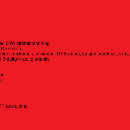
med 60W strömförsörjning.
r USB-data
nheter som kamera, mikrofon, USB-enhet, tangentbord/mus, skri
 3-polig/ 4-polig adaptiv
ång
g
P-anslutning.