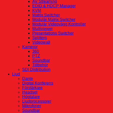
AV Streaming
EDID & HDCP Manager
KVM
Matrix Switcher
Modulär Matrix Switcher
Modulär Videovägg Kontroller
Multiviewer
Presentations Switcher
Splitters
Videowall
Kameror
360
PTZ
Soundbar
Tillbehör
SDI Distribution
Ljud
Dante
Digital Konferens
Förstärkare
Headset
Högtalare
Ljudprocessorer
Mikrofoner
Soundbar