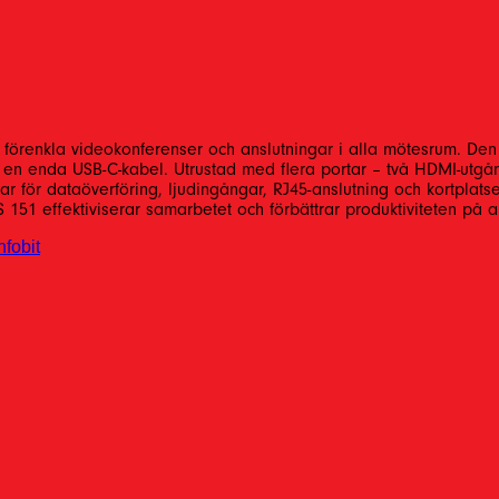
förenkla videokonferenser och anslutningar i alla mötesrum. Den s
n enda USB-C-kabel. Utrustad med flera portar – två HDMI-utgång
för dataöverföring, ljudingångar, RJ45-anslutning och kortplatser 
51 effektiviserar samarbetet och förbättrar produktiviteten på al
nfobit