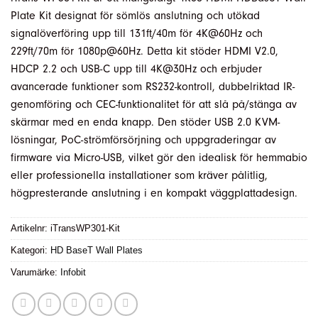
Plate Kit designat för sömlös anslutning och utökad
signalöverföring upp till 131ft/40m för 4K@60Hz och
229ft/70m för 1080p@60Hz. Detta kit stöder HDMI V2.0,
HDCP 2.2 och USB-C upp till 4K@30Hz och erbjuder
avancerade funktioner som RS232-kontroll, dubbelriktad IR-
genomföring och CEC-funktionalitet för att slå på/stänga av
skärmar med en enda knapp. Den stöder USB 2.0 KVM-
lösningar, PoC-strömförsörjning och uppgraderingar av
firmware via Micro-USB, vilket gör den idealisk för hemmabio
eller professionella installationer som kräver pålitlig,
högpresterande anslutning i en kompakt väggplattadesign.
Artikelnr:
iTransWP301-Kit
Kategori:
HD BaseT Wall Plates
Varumärke:
Infobit