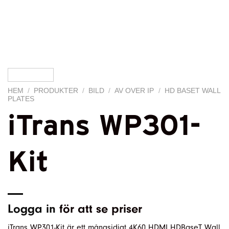
HEM
/
PRODUKTER
/
BILD
/
AV OVER IP
/
HD BASET WALL
PLATES
iTrans WP301-
Kit
Logga in
för att se priser
iTrans WP301-Kit är ett mångsidigt 4K60 HDMI HDBaseT Wall