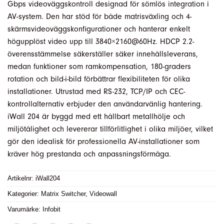
Gbps videoväggskontroll designad för sömlös integration i
AV-system. Den har stöd för både matrisväxling och 4-
skärmsvideoväggskonfigurationer och hanterar enkelt
högupplöst video upp till 3840×2160@60Hz. HDCP 2.2-
överensstämmelse säkerställer säker innehållsleverans,
medan funktioner som ramkompensation, 180-graders
rotation och bild-i-bild förbättrar flexibiliteten för olika
installationer. Utrustad med RS-232, TCP/IP och CEC-
kontrollalternativ erbjuder den användarvänlig hantering.
iWall 204 är byggd med ett hållbart metallhölje och
miljötålighet och levererar tillförlitlighet i olika miljöer, vilket
gör den idealisk för professionella AV-installationer som
kräver hög prestanda och anpassningsförmåga.
Artikelnr:
iWall204
Kategorier:
Matrix Switcher
,
Videowall
Varumärke:
Infobit