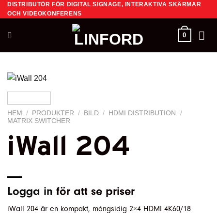
DISTRIBUTÖR FÖR DIGITAL SIGNAGE, INTERAKTIVA SKÄRMAR
Skip
OCH VIDEOKONFERENS
to
content
0
HEM
/
PRODUKTER
/
BILD
/
HDMI DISTRIBUTION
/
MATRIX SWITCHER
iWall 204
Logga in
för att se priser
iWall 204 är en kompakt, mångsidig 2×4 HDMI 4K60/18