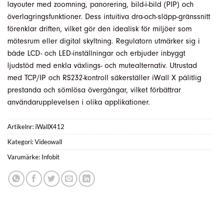
layouter med zoomning, panorering, bild-i-bild (PIP) och
överlagringsfunktioner. Dess intuitiva dra-och-släpp-gränssnitt
förenklar driften, vilket gör den idealisk för miljöer som
mötesrum eller digital skyltning. Regulatorn utmärker sig i
både LCD- och LED-inställningar och erbjuder inbyggt
ljudstöd med enkla växlings- och mutealternativ. Utrustad
med TCP/IP och RS232-kontroll säkerställer iWall X pålitlig
prestanda och sömlösa övergångar, vilket förbättrar
användarupplevelsen i olika applikationer.
Artikelnr:
iWallX412
Kategori:
Videowall
Varumärke:
Infobit