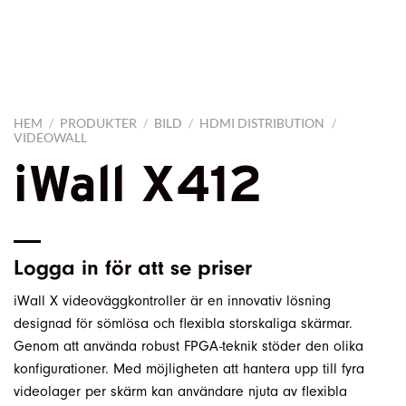
HEM
/
PRODUKTER
/
BILD
/
HDMI DISTRIBUTION
/
VIDEOWALL
iWall X412
Logga in
för att se priser
iWall X videoväggkontroller är en innovativ lösning
designad för sömlösa och flexibla storskaliga skärmar.
Genom att använda robust FPGA-teknik stöder den olika
konfigurationer. Med möjligheten att hantera upp till fyra
videolager per skärm kan användare njuta av flexibla