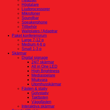
Headset
Högtalare
Ljudprocessorer
Mikrofoner
Soundbar
Speakerphone
Tillbehör
Wallplates / Adaptrar
Paket konferensrum
Large 7-12 p
Medium 4-6 p
Small 1-3 p
Skärmar
Digital signage
24/7 skärmar
All in One LED
High Brightness
Mediaspelare
Mjukvara
Utomhusskärmar
Fästen & stativ
Golvstativ
Takfästen
Väggfästen
Interaktiva skärmar