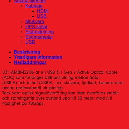
Smarta tillbehör
Kablage
HDMI
USB
Mjukvara
OPS slotar
Skärmdelning
Strömadapter
USB
Beskrivning
Ytterligare information
Nedladdningar
U31-AMBM32-05 är en USB 3.1 Gen 2 Active Optical Cable
(AOC) som förlänger USB-anslutning mellan dator
(USB-A) och enhet (USB-B, t.ex. skrivare, ljudkort, kamera eller
annan professionell utrustning).
Tack vare optisk signalöverföring kan data överföras stabilt
och störningsfritt över avstånd upp till 50 meter med full
hastighet på 10Gbps.