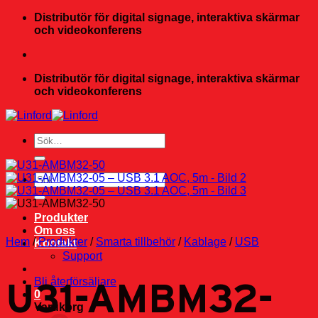
Skip
Distributör för digital signage, interaktiva skärmar
to
och videokonferens
content
Distributör för digital signage, interaktiva skärmar
och videokonferens
Sök
efter:
Sök
efter:
Produkter
Om oss
Hem
/
Produkter
/
Smarta tillbehör
/
Kablage
/
USB
Kontakt
Support
U31-AMBM32-
Bli återförsäljare
0
Varukorg