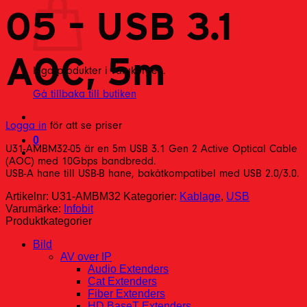
05 – USB 3.1
AOC, 5m
Inga produkter i varukorgen.
Gå tillbaka till butiken
Logga in
för att se priser
0
U31-AMBM32-05 är en 5m USB 3.1 Gen 2 Active Optical Cable
(AOC) med 10Gbps bandbredd.
USB-A hane till USB-B hane, bakåtkompatibel med USB 2.0/3.0.
Artikelnr:
U31-AMBM32
Kategorier:
Kablage
,
USB
Varumärke:
Infobit
Produktkategorier
Bild
AV over IP
Audio Extenders
Cat Extenders
Fiber Extenders
HD BaseT Extenders