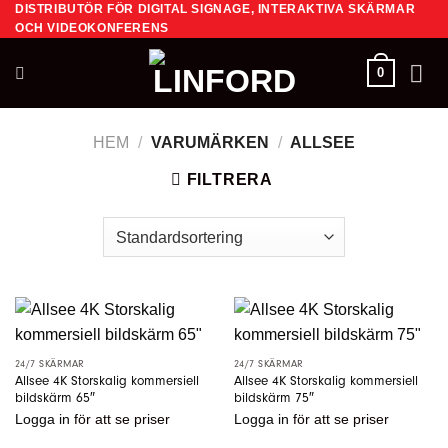
DISTRIBUTÖR FÖR DIGITAL SIGNAGE, INTERAKTIVA SKÄRMAR
Skip
OCH VIDEOKONFERENS
to
content
0
HEM
/
VARUMÄRKEN
/
ALLSEE
FILTRERA
24/7 SKÄRMAR
24/7 SKÄRMAR
Allsee 4K Storskalig kommersiell
Allsee 4K Storskalig kommersiell
bildskärm 65″
bildskärm 75″
Logga in
för att se priser
Logga in
för att se priser