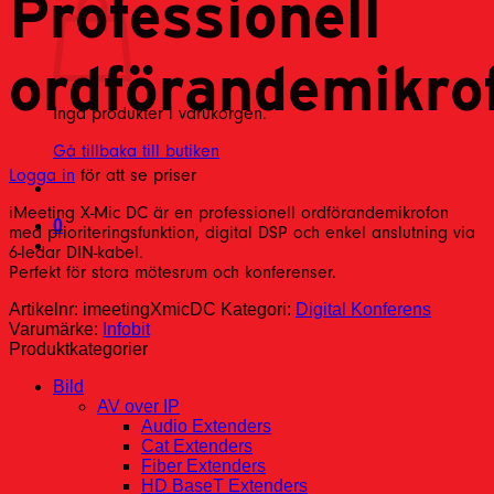
Professionell
ordförandemikro
Inga produkter i varukorgen.
Gå tillbaka till butiken
Logga in
för att se priser
iMeeting X-Mic DC är en professionell ordförandemikrofon
0
med prioriteringsfunktion, digital DSP och enkel anslutning via
6-ledar DIN-kabel.
Perfekt för stora mötesrum och konferenser.
Artikelnr:
imeetingXmicDC
Kategori:
Digital Konferens
Varumärke:
Infobit
Produktkategorier
Bild
AV over IP
Audio Extenders
Cat Extenders
Fiber Extenders
HD BaseT Extenders