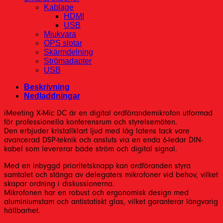
Kablage
HDMI
USB
Mjukvara
OPS slotar
Skärmdelning
Strömadapter
USB
Beskrivning
Nedladdningar
iMeeting X-Mic DC är en digital ordförandemikrofon utformad
för professionella konferensrum och styrelsemöten.
Den erbjuder kristallklart ljud med låg latens tack vare
avancerad DSP-teknik och ansluts via en enda 6-ledar DIN-
kabel som levererar både ström och digital signal.
Med en inbyggd prioritetsknapp kan ordföranden styra
samtalet och stänga av delegaters mikrofoner vid behov, vilket
skapar ordning i diskussionerna.
Mikrofonen har en robust och ergonomisk design med
aluminiumstam och antistatiskt glas, vilket garanterar långvarig
hållbarhet.