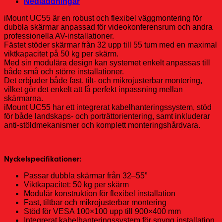
Nedladdningar
iMount UC55 är en robust och flexibel väggmontering för
dubbla skärmar anpassad för videokonferensrum och andra
professionella AV-installationer.
Fästet stöder skärmar från 32 upp till 55 tum med en maximal
viktkapacitet på 50 kg per skärm.
Med sin modulära design kan systemet enkelt anpassas till
både små och större installationer.
Det erbjuder både fast, tilt- och mikrojusterbar montering,
vilket gör det enkelt att få perfekt inpassning mellan
skärmarna.
iMount UC55 har ett integrerat kabelhanteringssystem, stöd
för både landskaps- och porträttorientering, samt inkluderar
anti-stöldmekanismer och komplett monteringshårdvara.
Nyckelspecifikationer:
Passar dubbla skärmar från 32–55”
Viktkapacitet: 50 kg per skärm
Modulär konstruktion för flexibel installation
Fast, tiltbar och mikrojusterbar montering
Stöd för VESA 100×100 upp till 900×400 mm
Integrerat kabelhanteringssystem för snygg installation