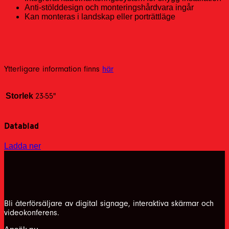
Anti-stölddesign och monteringshårdvara ingår
Kan monteras i landskap eller porträttläge
Ytterligare information finns
här
Storlek
23-55"
Datablad
Ladda ner
Bli återförsäljare av digital signage, interaktiva skärmar och
videokonferens.