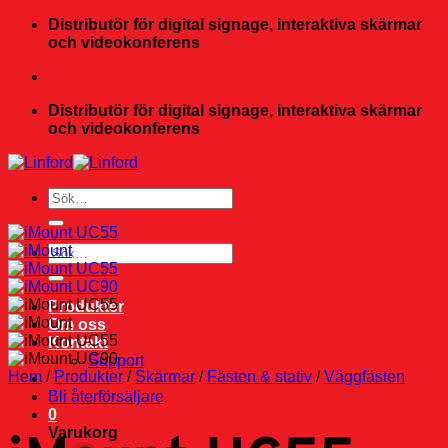
Skip
Distributör för digital signage, interaktiva skärmar
to
och videokonferens
content
Distributör för digital signage, interaktiva skärmar
och videokonferens
Sök
efter:
Sök
efter:
Produkter
Om oss
Kontakt
Support
Hem
/
Produkter
/
Skärmar
/
Fästen & stativ
/
Väggfästen
Bli återförsäljare
0
Varukorg