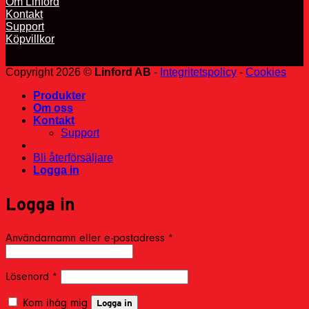
Om Linford
Kontakt
Support
Köpvillkor
Copyright 2026 ©
Linford AB
-
Integritetspolicy
-
Cookies
Produkter
Om oss
Kontakt
Support
Bli återförsäljare
Logga in
Logga in
Obligatoriskt
Användarnamn eller e-postadress
*
Obligatoriskt
Lösenord
*
Kom ihåg mig
Logga in