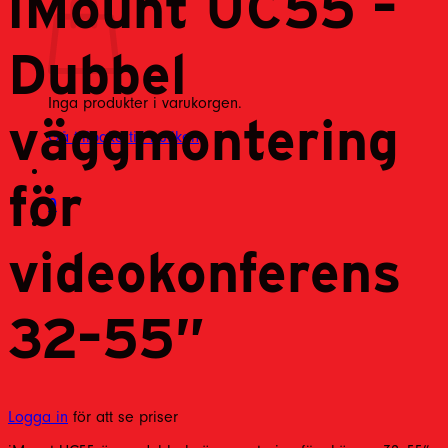
iMount UC55 –
Dubbel
Inga produkter i varukorgen.
väggmontering
Gå tillbaka till butiken
för
0
videokonferens
32–55”
Logga in
för att se priser