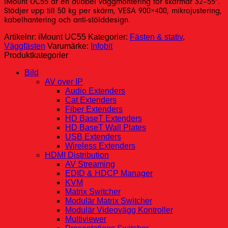
iMount UC55 är en dubbel väggmontering för skärmar 32–55”.
Stödjer upp till 50 kg per skärm, VESA 900×400, mikrojustering,
kabelhantering och anti-stölddesign.
Artikelnr:
iMount UC55
Kategorier:
Fästen & stativ
,
Väggfästen
Varumärke:
Infobit
Produktkategorier
Bild
AV over IP
Audio Extenders
Cat Extenders
Fiber Extenders
HD BaseT Extenders
HD BaseT Wall Plates
USB Extenders
Wireless Extenders
HDMI Distribution
AV Streaming
EDID & HDCP Manager
KVM
Matrix Switcher
Modulär Matrix Switcher
Modulär Videovägg Kontroller
Multiviewer