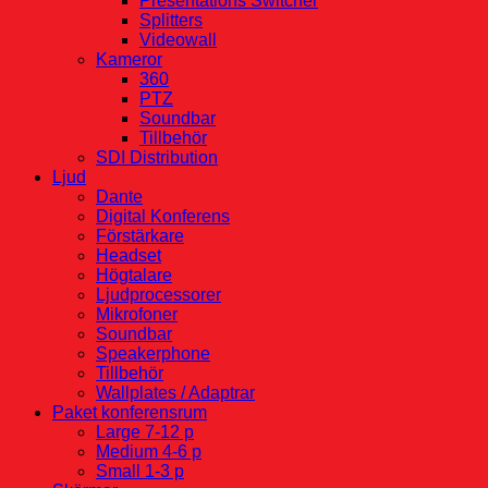
Presentations Switcher
Splitters
Videowall
Kameror
360
PTZ
Soundbar
Tillbehör
SDI Distribution
Ljud
Dante
Digital Konferens
Förstärkare
Headset
Högtalare
Ljudprocessorer
Mikrofoner
Soundbar
Speakerphone
Tillbehör
Wallplates / Adaptrar
Paket konferensrum
Large 7-12 p
Medium 4-6 p
Small 1-3 p