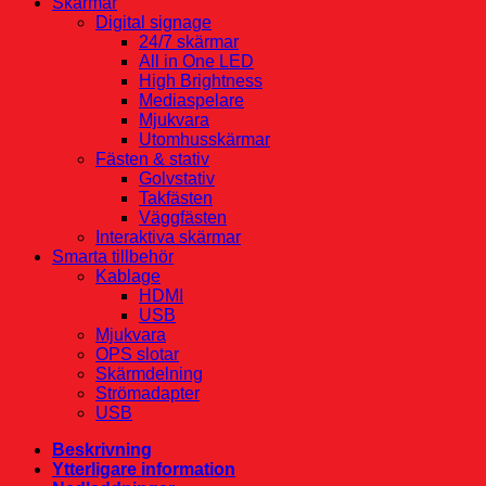
Skärmar
Digital signage
24/7 skärmar
All in One LED
High Brightness
Mediaspelare
Mjukvara
Utomhusskärmar
Fästen & stativ
Golvstativ
Takfästen
Väggfästen
Interaktiva skärmar
Smarta tillbehör
Kablage
HDMI
USB
Mjukvara
OPS slotar
Skärmdelning
Strömadapter
USB
Beskrivning
Ytterligare information